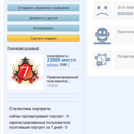
Mary NN
MilaVit
Этот блог
Отправить приватное сообщение
блогеров
.
Добавить в друзья
Игнорировать
Volha
Your
Посетит
Сделать подарок
Рукоделие основной
рукоделие
Юнина
популярность:
Посмотре
23880 место
рейтинг
1588
?
Привилегированный
пользователь
7
ЛЮЛЯЯ
НеСаха
уровня
Статистика портрета:
сейчас просматривают портрет - 0
зарегистрированные пользователи
посетившие портрет за 7 дней - 0