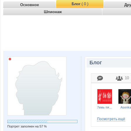
Блог
( 0 )
Основное
Др
Шпионаж
Блог
10
7емь пядей
Asenk
Посмотреть ещё
Портрет заполнен на 57 %